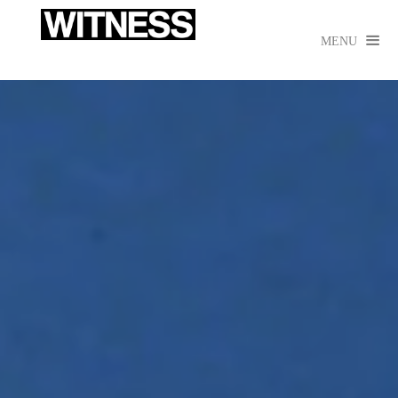

MENU