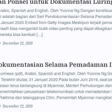
n Ponsel untuk Dokumentasi Lurin
Arabic, Spanish and English. Oleh Yvonne Ng Dengan kontribusi
ini adalah bagian dari Seri Pendokumentasian Selama Pemadam
31 Januari 2020 Embed from Getty Images Meskipun terjadi pema
asih bisa mengambil bukti video penting yang dapat dibagikan 
t mereka bisa kembali […]
December 22, 2020
okumentasian Selama Pemadaman I
 Burmese (pdf), Arabic, Spanish and English. Oleh Yvonne Ng D
h Terakhir diulas: 31 Januari 2020 Pada bulan Juni 2019, saat
siaan terus berlangsung di Myanmar, Menteri Perhubungan da
memerintahkan perusahaan telekomunikasi untuk memadamkan l
h Rakhine dan tetangganya Chin. Pemerintah Myanmar mengkla
December 22, 2020