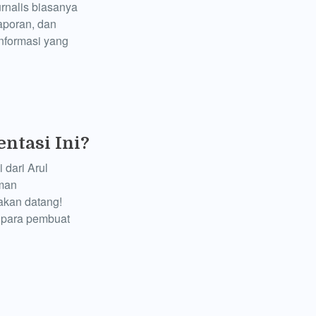
urnalis biasanya
aporan, dan
nformasi yang
ntasi Ini?
 dari Arul
aman
akan datang!
h para pembuat