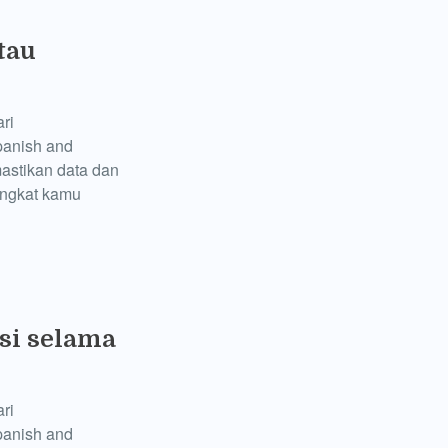
tau
ri
panish and
astikan data dan
rangkat kamu
si selama
ri
panish and