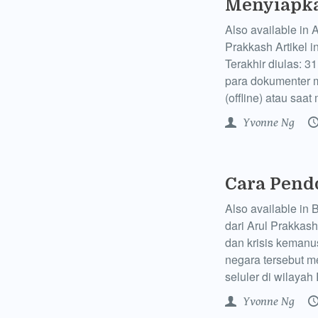
Menyiapka
Also available in 
Prakkash Artikel 
Terakhir diulas: 
para dokumenter m
(offline) atau saa
Yvonne Ng
Cara Pend
Also available in
dari Arul Prakkas
dan krisis kemanu
negara tersebut 
seluler di wilaya
Yvonne Ng