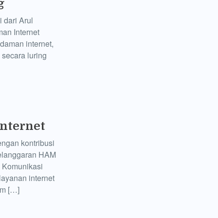
g
 dari Arul
an Internet
daman internet,
secara luring
nternet
engan kontribusi
 pelanggaran HAM
n Komunikasi
ayanan internet
im […]