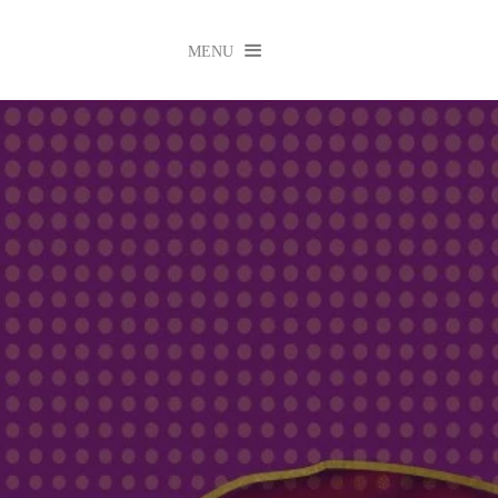

MENU