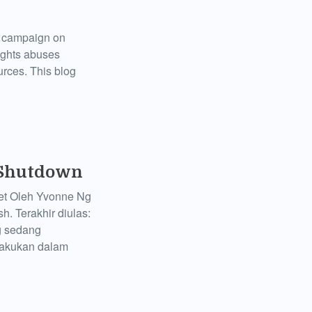
al campaign on
ights abuses
rces. This blog
 Shutdown
net Oleh Yvonne Ng
h. Terakhir diulas:
g sedang
lakukan dalam