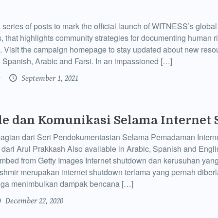
f a series of posts to mark the official launch of WITNESS’s glob
, that highlights community strategies for documenting human r
. Visit the campaign homepage to stay updated about new resou
in Spanish, Arabic and Farsi. In an impassioned […]
September 1, 2021
ile dan Komunikasi Selama Internet
h bagian dari Seri Pendokumentasian Selama Pemadaman Inter
dari Arul Prakkash Also available in Arabic, Spanish and Englis
mbed from Getty Images Internet shutdown dan kerusuhan yan
shmir merupakan internet shutdown terlama yang pernah diber
 juga menimbulkan dampak bencana […]
December 22, 2020