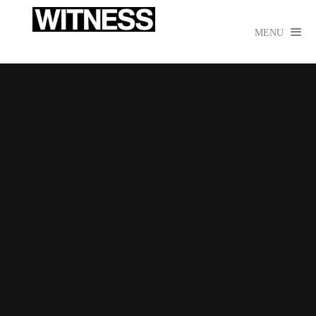

MENU