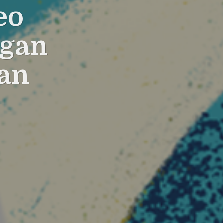
eo
ngan
an