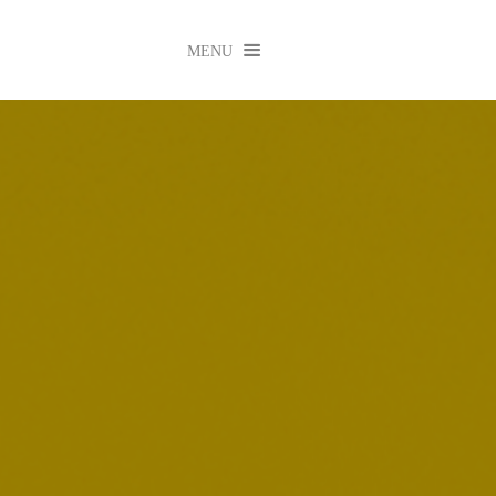

MENU