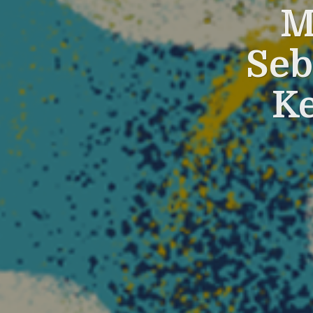
M
Seb
K