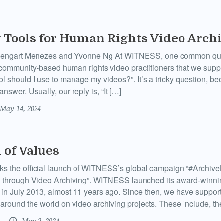
 Tools for Human Rights Video Arch
Aisengart Menezes and Yvonne Ng At WITNESS, one common qu
community-based human rights video practitioners that we suppo
l should I use to manage my videos?”. It’s a tricky question, bec
answer. Usually, our reply is, “It […]
May 14, 2024
l of Values
ks the official launch of WITNESS’s global campaign “#ArchiveL
 through Video Archiving”. WITNESS launched its award-winnin
 in July 2013, almost 11 years ago. Since then, we have suppor
 around the world on video archiving projects. These include, t
May 2, 2024