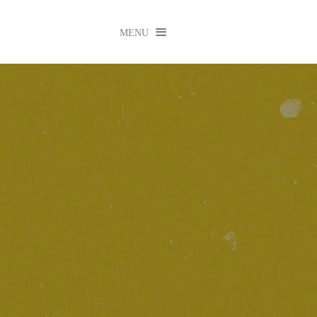

MENU