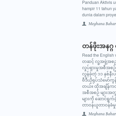
Panduan Aktivis 
hampir 11 tahun ya
dunia dalam proye
Meghana Bahar
တန်ဖိုးအနဂ္
Read the English 
တဆင့် လူ့အဖွဲ့အစည်
လှုပ်ရှားမှုအစီအ
လွန်ခဲ့တဲ့ ၁၁ နှစ
ဗီဒီယိုရုပ်သံမော်ကွန
တယ်။ ထိုအချိန်ကတည်
အစီအစဉ် များအတွက်
များကို ဆောင်ရွက်ခဲ
တာဝန်ယူတာဝန်ခံမှ
Meghana Bahar