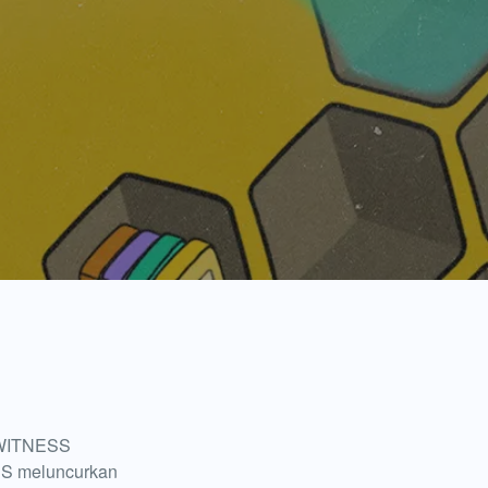
l WITNESS
ESS meluncurkan