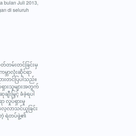
 bulan Juli 2013,
gan di seluruh
မှတ်တမ်းတင်ခြင်းမှ
မ္ဘာလုံးဆိုင်ရာ
ေးသားတင်ပြပါသည်။
ုပ်ရှားသူများအတွက်
ျီးမြှင့် ခံခဲ့ရပါ
 လှုပ်ရှားမှု
ေ လေ့လာသင်ယူခြင်း
ဲ့ ရဲတပ်ဖွဲ့၏