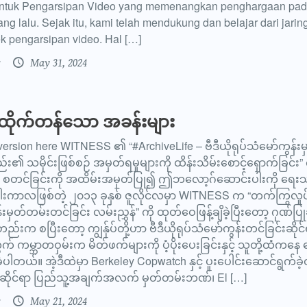
untuk Pengarsipan Video yang memenangkan penghargaan pada
ng lalu. Sejak itu, kami telah mendukung dan belajar dari jarin
k pengarsipan video. Hal […]
May 31, 2024
ဂ ထိုက်တန်သော အခန်းများ
version here WITNESS ၏ “#ArchiveLife – ဗီဒီယိုရုပ်သံမော်ကွန်း
း၏ သမိုင်းဖြစ်စဉ် အမှတ်ရမှုများကို ထိန်းသိမ်းစောင့်ရှောက်ခြင်း” က
စဉ် စတင်ခြင်းကို အထိမ်းအမှတ်ပြု၍ ဤဘလော့ဂ်ဆောင်းပါးကို ရ
်နီးပါးကာလဖြစ်တဲ့ ၂၀၁၃ ခုနှစ် ဇူလိုင်လမှာ WITNESS က “တက်ကြွလှ
်းမှတ်တမ်းတင်ခြင်း လမ်းညွှန်” ကို ထုတ်ဝေဖြန့်ချိခဲ့ပြီးတော့ ဂုဏ်ပြုဆုခ
းက စပြီးတော့ ကျွန်ုပ်တို့ဟာ ဗီဒီယိုရုပ်သံမော်ကွန်းတင်ခြင်းဆိုင်ရာ
 ကမ္ဘာတဝှမ်းက မိတ်ဖက်များကို ပံ့ပိုးပေးခြင်းနှင့် သူတို့ထံကန
့ပါတယ်။ အဲ့ဒီထဲမှာ Berkeley Copwatch နှင့် ပူးပေါင်းဆောင်ရွက်ခဲ့တ
ုဆိုင်ရာ ပြည်သူ့အချက်အလက် မှတ်တမ်းဘဏ်၊ El […]
May 21, 2024