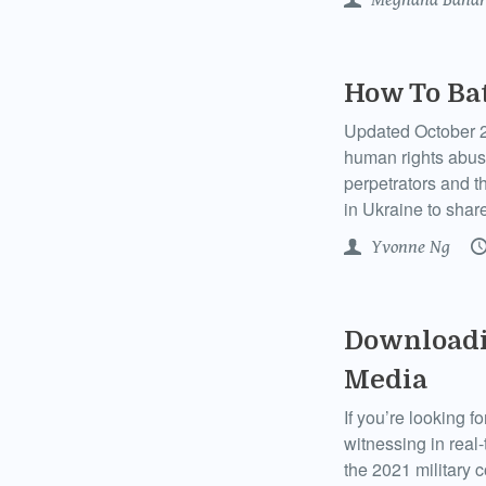
How To Ba
Updated October 2
human rights abuses
perpetrators and t
in Ukraine to shar
Yvonne Ng
Downloadi
Media
If you’re looking f
witnessing in real
the 2021 military 