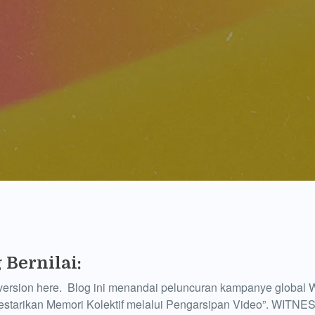
 Bernilai:
 version here. Blog ini menandai peluncuran kampanye globa
lestarikan Memori Kolektif melalui Pengarsipan Video”. WITN