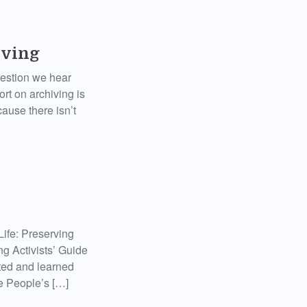
iving
estion we hear
rt on archiving is
ause there isn’t
ife: Preserving
g Activists’ Guide
ted and learned
he People’s […]