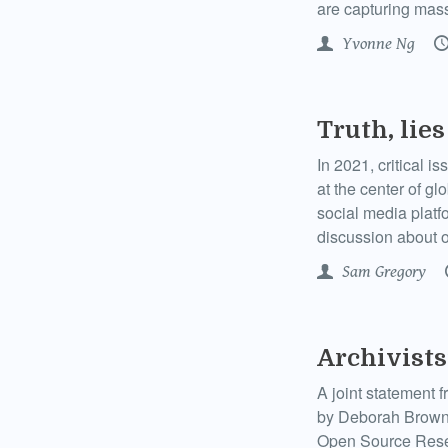
are capturing mass
Yvonne Ng
Truth, lie
In 2021, critical i
at the center of gl
social media platf
discussion about o
Sam Gregory
Archivists
A joint statement
by Deborah Brown,
Open Source Rese