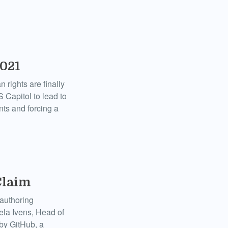
2021
n rights are finally
S Capitol to lead to
ts and forcing a
Claim
authoring
la Ivens, Head of
by GitHub, a