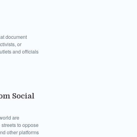
that document
tivists, or
tlets and officials
om Social
 world are
 streets to oppose
nd other platforms